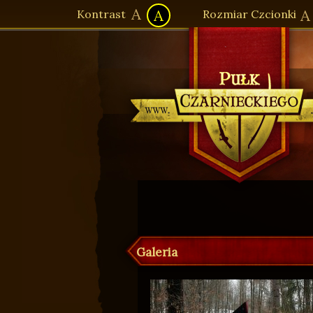
A
A
A
Kontrast
Rozmiar Czcionki
Pułk Czarnieckiego - Strona gł
Galeria