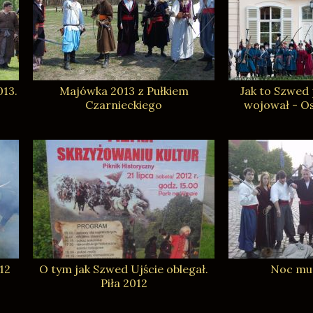
013.
Majówka 2013 z Pułkiem
Jak to Szwed
Czarnieckiego
wojował - O
12
O tym jak Szwed Ujście oblegał.
Noc mu
Piła 2012