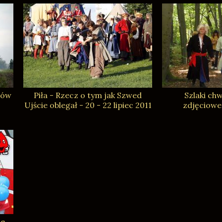
zów
Piła - Rzecz o tym jak Szwed
Szlaki chw
Ujście oblegał - 20 - 22 lipiec 2011
zdjęciowe
ie