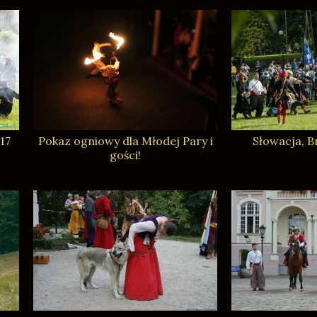
17
Pokaz ogniowy dla Młodej Pary i
Słowacja, B
gości!