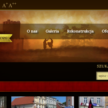
+
++
A
A
O nas
Galeria
Rekonstrukcja
Ofe
SZUKA
ówna