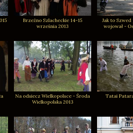
015
Brzeźno Szlacheckie 14-15
Jak to Szwed
września 2013
wojował - O
ła
Na odsiecz Wielkopolsce - Środa
Tatai Patar
Wielkopolska 2013