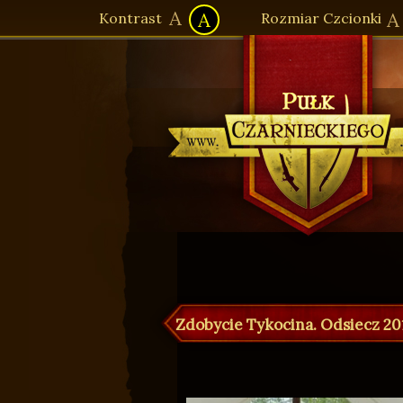
A
A
A
Kontrast
Rozmiar Czcionki
Pułk Czarnieckiego - Strona gł
Zdobycie Tykocina. Odsiecz 201