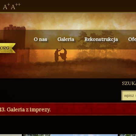
+
++
A
A
O nas
Galeria
Rekonstrukcja
Ofe
SZUKA
ówna
3. Galeria z imprezy.