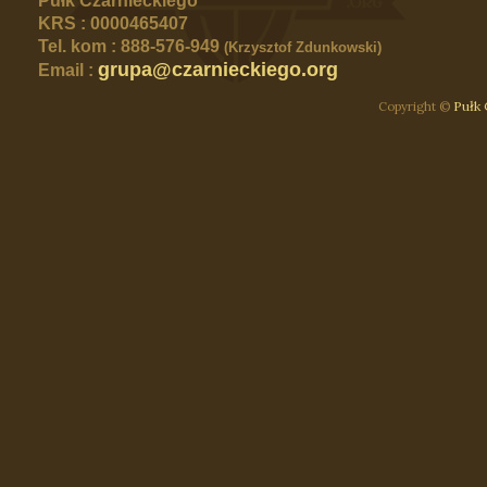
Pułk Czarnieckiego
KRS :
0000465407
Tel. kom :
888-576-949
(Krzysztof Zdunkowski)
grupa@czarnieckiego.org
Email :
Pułk
Copyright ©