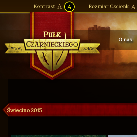
A
A
A
Kontrast
Rozmiar Czcionki
O nas
Pułk Czarnieckiego - Strona główna
Świecino 2015